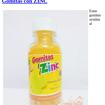
Gomitas con ZINC
Estas
gomitas
ayudan
al